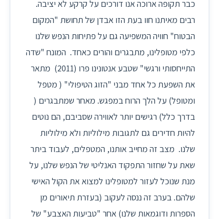
כבר תקופה ארוכה אנו דורכים על קרקע לא יציבה.
רבים מאיתנו חוו בעת הזו אבדן של תחושת "המקום
הבטוח" חוויה המשפיעה גם על פתיחות הנפש שלנו
כלפי מטופלינו, מתבגרים והורים כאחד. המונח "שדה
התייחסותי ורגשי" שטבע אנטונינו פרו (2011) מתאר
את השפעת כל אחד מבני "הזוג הטיפולי" ( מטפל
ומטופל) על הלך הרוח במפגש. מאחר שמתבגרים (
בדרך כלל) רגישים יותר לאווירה שסביבם, הם נוטים
להיות חדירים גם לתגובות מילוליות ולא מילוליות
שלנו. מצב זה מחייב אותנו, המטפלים, לעבוד ביתר
שאת על שחזור התפקוד האנליטי של הנפש שלנו, על
מנת שנוכל לעזור למטופלינו למצוא את הקול האישי
שלהם. בערב זה ננסה לעקוב (בעזרת תיאורים מן
הספרות ודוגמאות שלנו) אחר "טביעות האצבע" של