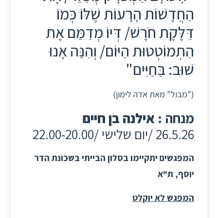
הַחֲדָשׁוֹת הָרָעוֹת שֶׁלּוֹ כְּמוֹ
דַּלֶּקֶת חֹרֶשׁ/ דְּיוֹ מְדַמֵּם אֶת
הִתְמוֹטְטוּת הַיּוֹם/ וְהִנֵּה אָנוּ
שׁוּב: בַּחַיִּים"
("מבול" מאת אדה לימון)
מנחה :
אילנה בן חיים
26.5.26 /יום שלישי /22.00-20.00
המפגשים יתקיימו בסלון הבייתי בשכונת הדר
יוסף, ת"א
המפגש לא יוקלט