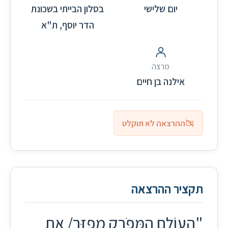
יום שלישי
בסלון הבייתי בשכונת
הדר יוסף, ת"א
מרצה
אילנה בן חיים
ההרצאה לא תוקלט
תקציר ההרצאה
"הָעוֹלָם הַמְּפֹרָק מְפַזֵּר/ אֶת