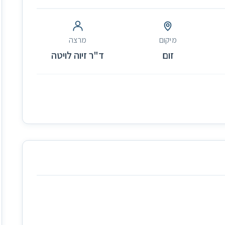
מיקום
מרצה
זום
ד"ר זיוה לויטה
ח
ר
ר