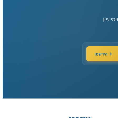
יון
הירשמו