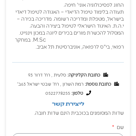
החוג לפסיכולוגיה אוני' חיפה.
תעודה בלימוד טיפול הדיאדי – האגודה לטיפול דיאדי
בישראל, מטפלת ומדריכה רשומה. מדריכה בכירה –
י.ה.ת. האיגוד הישראלי לטיפול ביצירה והבעה.
המסלול להכשרת מורים בכירים ליוגה במכון וינגייט.
M.Sc. במחקר
רפואי, בי"ס לרפואה, אוניברסיטת תל אביב.
כתובת הקליניקה:
סלעית , רח' דרור 93
כתובת נוספת:
רמת השרון , רח' שבטי ישראל 63ב'
טלפון:
0522778255
ליצירת קשר
שדות המסומנים בכוכבית הינם שדות חובה.
שם